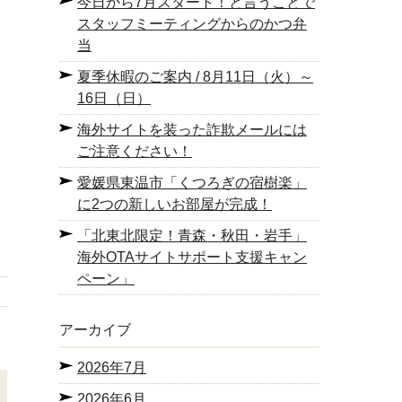
今日から7月スタート！と言うことで
スタッフミーティングからのかつ弁
当
夏季休暇のご案内 / 8月11日（火）～
16日（日）
海外サイトを装った詐欺メールには
ご注意ください！
愛媛県東温市「くつろぎの宿樹楽」
に2つの新しいお部屋が完成！
「北東北限定！青森・秋田・岩手」
海外OTAサイトサポート支援キャン
ペーン」
アーカイブ
2026年7月
2026年6月