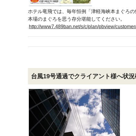
ホテル竜飛では、毎年恒例「津軽海峡本まぐろの
本場のまぐろを思う存分堪能してください。
http://www7.489ban.net/s/c/plan/pbview/customer
台風19号通過でクライアント様へ状況